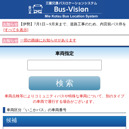
【伊勢】7月1日～9月末まで、道路工事のため、内宮前バス停を
お知らせ
[すべてを表示]
一部の路線にお知らせがあります
お知らせ
車両指定
車両点検等によりコミュニティバスや特殊な車両について、別のタイプ
の車両で運行する場合がございます。
車両区分
「
いこかバス
」
の車両番号
候補