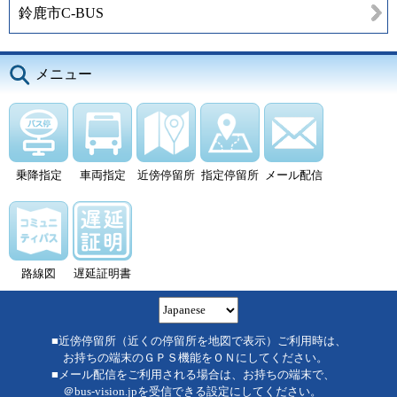
鈴鹿市C-BUS
メニュー
乗降指定
車両指定
近傍停留所
指定停留所
メール配信
路線図
遅延証明書
■近傍停留所（近くの停留所を地図で表示）ご利用時は、
お持ちの端末のＧＰＳ機能をＯＮにしてください。
■メール配信をご利用される場合は、お持ちの端末で、
＠bus-vision.jpを受信できる設定にしてください。