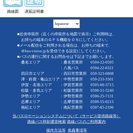
路線図
遅延証明書
■近傍停留所（近くの停留所を地図で表示）ご利用時は、
お持ちの端末のＧＰＳ機能をＯＮにしてください。
■メール配信をご利用される場合は、お持ちの端末で、
＠bus-vision.jpを受信できる設定にしてください。
■バスの運行に関するお問合せは下記までお願いします。
桑名エリア ：桑名営業所 0594-22-0595
：八風バス 0594-22-6321
四日市エリア ：四日市営業所 059-323-0808
津・鈴鹿・亀山エリア：中勢営業所 059-233-3501
伊賀・名張エリア ：伊賀営業所 0595-66-3715
松阪・多気エリア ：松阪営業所 0598-51-5240
伊勢エリア ：伊勢営業所 0596-25-7131
志摩エリア ：志摩営業所 0599-55-0215
南紀エリア ：南紀営業所 0597-85-2196
当バスロケーションシステムについて（サービス提供路線等）
路線バス時刻運賃検索
路線バスのご利用案内
操作方法等
免責事項等