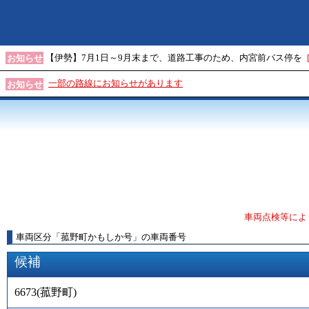
【伊勢】7月1日～9月末まで、道路工事のため、内宮前バス停を
お知らせ
一部の路線にお知らせがあります
お知らせ
車両点検等によ
車両区分
「
菰野町かもしか号
」
の車両番号
候補
6673
(
菰野町
)