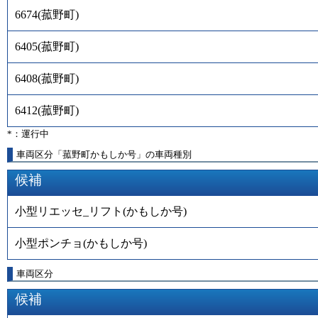
6674
(
菰野町
)
6405
(
菰野町
)
6408
(
菰野町
)
6412
(
菰野町
)
*：運行中
車両区分「菰野町かもしか号」の車両種別
候補
小型リエッセ_リフト(かもしか号)
小型ポンチョ(かもしか号)
車両区分
候補