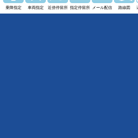
乗降指定
車両指定
近傍停留所
指定停留所
メール配信
路線図