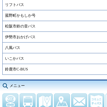
リフトバス
菰野町かもしか号
松阪市鈴の音バス
伊勢市おかげバス
八風バス
いこかバス
鈴鹿市C-BUS
メニュー