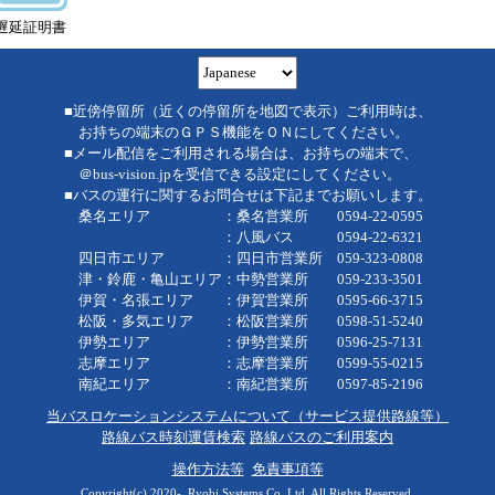
遅延証明書
■近傍停留所（近くの停留所を地図で表示）ご利用時は、
お持ちの端末のＧＰＳ機能をＯＮにしてください。
■メール配信をご利用される場合は、お持ちの端末で、
＠bus-vision.jpを受信できる設定にしてください。
■バスの運行に関するお問合せは下記までお願いします。
桑名エリア ：桑名営業所 0594-22-0595
：八風バス 0594-22-6321
四日市エリア ：四日市営業所 059-323-0808
津・鈴鹿・亀山エリア：中勢営業所 059-233-3501
伊賀・名張エリア ：伊賀営業所 0595-66-3715
松阪・多気エリア ：松阪営業所 0598-51-5240
伊勢エリア ：伊勢営業所 0596-25-7131
志摩エリア ：志摩営業所 0599-55-0215
南紀エリア ：南紀営業所 0597-85-2196
当バスロケーションシステムについて（サービス提供路線等）
路線バス時刻運賃検索
路線バスのご利用案内
操作方法等
免責事項等
Copyright(c) 2020-, Ryobi Systems Co.,Ltd. All Rights Reserved.