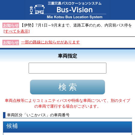
【伊勢】7月1日～9月末まで、道路工事のため、内宮前バス停を
お知らせ
[すべてを表示]
一部の路線にお知らせがあります
お知らせ
車両指定
車両点検等によりコミュニティバスや特殊な車両について、別のタイプ
の車両で運行する場合がございます。
車両区分
「
いこかバス
」
の車両番号
候補