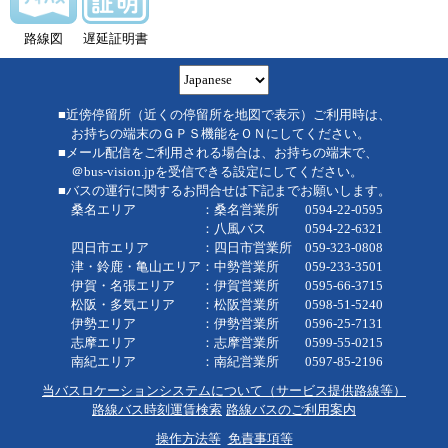
路線図
遅延証明書
■近傍停留所（近くの停留所を地図で表示）ご利用時は、
お持ちの端末のＧＰＳ機能をＯＮにしてください。
■メール配信をご利用される場合は、お持ちの端末で、
＠bus-vision.jpを受信できる設定にしてください。
■バスの運行に関するお問合せは下記までお願いします。
桑名エリア ：桑名営業所 0594-22-0595
：八風バス 0594-22-6321
四日市エリア ：四日市営業所 059-323-0808
津・鈴鹿・亀山エリア：中勢営業所 059-233-3501
伊賀・名張エリア ：伊賀営業所 0595-66-3715
松阪・多気エリア ：松阪営業所 0598-51-5240
伊勢エリア ：伊勢営業所 0596-25-7131
志摩エリア ：志摩営業所 0599-55-0215
南紀エリア ：南紀営業所 0597-85-2196
当バスロケーションシステムについて（サービス提供路線等）
路線バス時刻運賃検索
路線バスのご利用案内
操作方法等
免責事項等