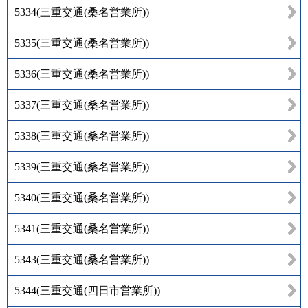
5334
(
三重交通(桑名営業所)
)
5335
(
三重交通(桑名営業所)
)
5336
(
三重交通(桑名営業所)
)
5337
(
三重交通(桑名営業所)
)
5338
(
三重交通(桑名営業所)
)
5339
(
三重交通(桑名営業所)
)
5340
(
三重交通(桑名営業所)
)
5341
(
三重交通(桑名営業所)
)
5343
(
三重交通(桑名営業所)
)
5344
(
三重交通(四日市営業所)
)