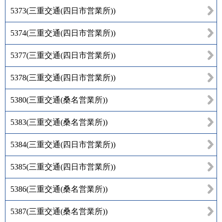
5373
(
三重交通(四日市営業所)
)
5374
(
三重交通(四日市営業所)
)
5377
(
三重交通(四日市営業所)
)
5378
(
三重交通(四日市営業所)
)
5380
(
三重交通(桑名営業所)
)
5383
(
三重交通(桑名営業所)
)
5384
(
三重交通(四日市営業所)
)
5385
(
三重交通(四日市営業所)
)
5386
(
三重交通(桑名営業所)
)
5387
(
三重交通(桑名営業所)
)