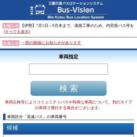
【伊勢】7月1日～9月末まで、道路工事のため、内宮前バス停を
お知らせ
[すべてを表示]
一部の路線にお知らせがあります
お知らせ
車両指定
車両点検等によりコミュニティバスや特殊な車両について、別のタイプ
の車両で運行する場合がございます。
車両区分
「
高速バス
」
の車両番号
候補