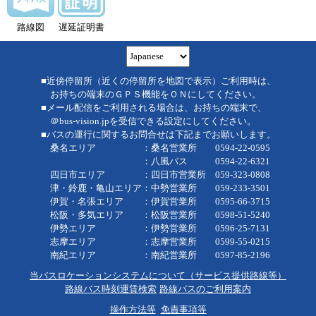
路線図
遅延証明書
■近傍停留所（近くの停留所を地図で表示）ご利用時は、
お持ちの端末のＧＰＳ機能をＯＮにしてください。
■メール配信をご利用される場合は、お持ちの端末で、
＠bus-vision.jpを受信できる設定にしてください。
■バスの運行に関するお問合せは下記までお願いします。
桑名エリア ：桑名営業所 0594-22-0595
：八風バス 0594-22-6321
四日市エリア ：四日市営業所 059-323-0808
津・鈴鹿・亀山エリア：中勢営業所 059-233-3501
伊賀・名張エリア ：伊賀営業所 0595-66-3715
松阪・多気エリア ：松阪営業所 0598-51-5240
伊勢エリア ：伊勢営業所 0596-25-7131
志摩エリア ：志摩営業所 0599-55-0215
南紀エリア ：南紀営業所 0597-85-2196
当バスロケーションシステムについて（サービス提供路線等）
路線バス時刻運賃検索
路線バスのご利用案内
操作方法等
免責事項等