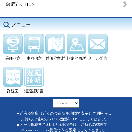
鈴鹿市C-BUS
メニュー
乗降指定
車両指定
近傍停留所
指定停留所
メール配信
路線図
遅延証明書
■近傍停留所（近くの停留所を地図で表示）ご利用時は、
お持ちの端末のＧＰＳ機能をＯＮにしてください。
■メール配信をご利用される場合は、お持ちの端末で、
＠bus-vision.jpを受信できる設定にしてください。