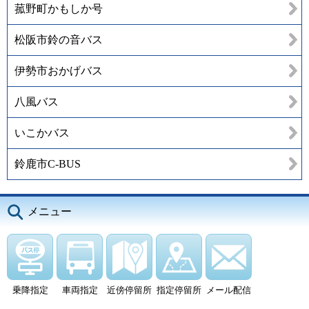
菰野町かもしか号
松阪市鈴の音バス
伊勢市おかげバス
八風バス
いこかバス
鈴鹿市C-BUS
メニュー
乗降指定
車両指定
近傍停留所
指定停留所
メール配信