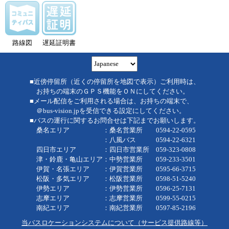
路線図
遅延証明書
■近傍停留所（近くの停留所を地図で表示）ご利用時は、
お持ちの端末のＧＰＳ機能をＯＮにしてください。
■メール配信をご利用される場合は、お持ちの端末で、
＠bus-vision.jpを受信できる設定にしてください。
■バスの運行に関するお問合せは下記までお願いします。
桑名エリア ：桑名営業所 0594-22-0595
：八風バス 0594-22-6321
四日市エリア ：四日市営業所 059-323-0808
津・鈴鹿・亀山エリア：中勢営業所 059-233-3501
伊賀・名張エリア ：伊賀営業所 0595-66-3715
松阪・多気エリア ：松阪営業所 0598-51-5240
伊勢エリア ：伊勢営業所 0596-25-7131
志摩エリア ：志摩営業所 0599-55-0215
南紀エリア ：南紀営業所 0597-85-2196
当バスロケーションシステムについて（サービス提供路線等）