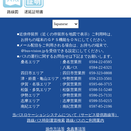
路線図
遅延証明書
■近傍停留所（近くの停留所を地図で表示）ご利用時は、
お持ちの端末のＧＰＳ機能をＯＮにしてください。
■メール配信をご利用される場合は、お持ちの端末で、
＠bus-vision.jpを受信できる設定にしてください。
■バスの運行に関するお問合せは下記までお願いします。
桑名エリア ：桑名営業所 0594-22-0595
：八風バス 0594-22-6321
四日市エリア ：四日市営業所 059-323-0808
津・鈴鹿・亀山エリア：中勢営業所 059-233-3501
伊賀・名張エリア ：伊賀営業所 0595-66-3715
松阪・多気エリア ：松阪営業所 0598-51-5240
伊勢エリア ：伊勢営業所 0596-25-7131
志摩エリア ：志摩営業所 0599-55-0215
南紀エリア ：南紀営業所 0597-85-2196
当バスロケーションシステムについて（サービス提供路線等）
路線バス時刻運賃検索
路線バスのご利用案内
操作方法等
免責事項等