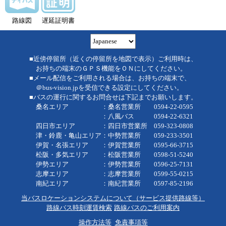
路線図
遅延証明書
■近傍停留所（近くの停留所を地図で表示）ご利用時は、
お持ちの端末のＧＰＳ機能をＯＮにしてください。
■メール配信をご利用される場合は、お持ちの端末で、
＠bus-vision.jpを受信できる設定にしてください。
■バスの運行に関するお問合せは下記までお願いします。
桑名エリア ：桑名営業所 0594-22-0595
：八風バス 0594-22-6321
四日市エリア ：四日市営業所 059-323-0808
津・鈴鹿・亀山エリア：中勢営業所 059-233-3501
伊賀・名張エリア ：伊賀営業所 0595-66-3715
松阪・多気エリア ：松阪営業所 0598-51-5240
伊勢エリア ：伊勢営業所 0596-25-7131
志摩エリア ：志摩営業所 0599-55-0215
南紀エリア ：南紀営業所 0597-85-2196
当バスロケーションシステムについて（サービス提供路線等）
路線バス時刻運賃検索
路線バスのご利用案内
操作方法等
免責事項等