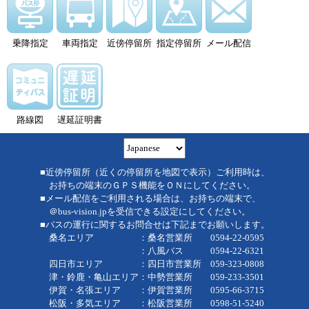
乗降指定
車両指定
近傍停留所
指定停留所
メール配信
路線図
遅延証明書
■近傍停留所（近くの停留所を地図で表示）ご利用時は、
お持ちの端末のＧＰＳ機能をＯＮにしてください。
■メール配信をご利用される場合は、お持ちの端末で、
＠bus-vision.jpを受信できる設定にしてください。
■バスの運行に関するお問合せは下記までお願いします。
桑名エリア ：桑名営業所 0594-22-0595
：八風バス 0594-22-6321
四日市エリア ：四日市営業所 059-323-0808
津・鈴鹿・亀山エリア：中勢営業所 059-233-3501
伊賀・名張エリア ：伊賀営業所 0595-66-3715
松阪・多気エリア ：松阪営業所 0598-51-5240