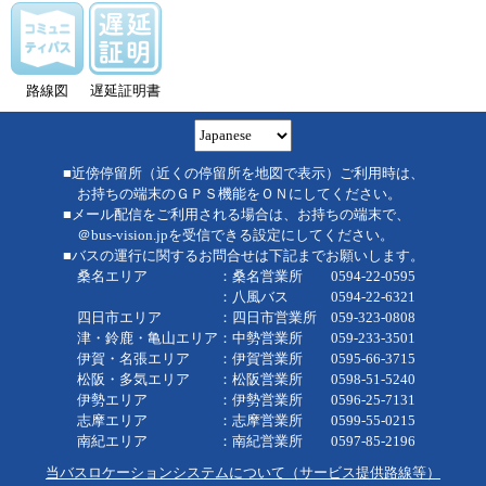
路線図
遅延証明書
■近傍停留所（近くの停留所を地図で表示）ご利用時は、
お持ちの端末のＧＰＳ機能をＯＮにしてください。
■メール配信をご利用される場合は、お持ちの端末で、
＠bus-vision.jpを受信できる設定にしてください。
■バスの運行に関するお問合せは下記までお願いします。
桑名エリア ：桑名営業所 0594-22-0595
：八風バス 0594-22-6321
四日市エリア ：四日市営業所 059-323-0808
津・鈴鹿・亀山エリア：中勢営業所 059-233-3501
伊賀・名張エリア ：伊賀営業所 0595-66-3715
松阪・多気エリア ：松阪営業所 0598-51-5240
伊勢エリア ：伊勢営業所 0596-25-7131
志摩エリア ：志摩営業所 0599-55-0215
南紀エリア ：南紀営業所 0597-85-2196
当バスロケーションシステムについて（サービス提供路線等）