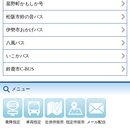
菰野町かもしか号
松阪市鈴の音バス
伊勢市おかげバス
八風バス
いこかバス
鈴鹿市C-BUS
メニュー
乗降指定
車両指定
近傍停留所
指定停留所
メール配信