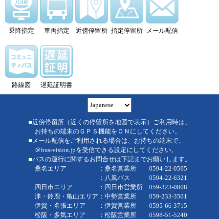
乗降指定
車両指定
近傍停留所
指定停留所
メール配信
路線図
遅延証明書
■近傍停留所（近くの停留所を地図で表示）ご利用時は、
お持ちの端末のＧＰＳ機能をＯＮにしてください。
■メール配信をご利用される場合は、お持ちの端末で、
＠bus-vision.jpを受信できる設定にしてください。
■バスの運行に関するお問合せは下記までお願いします。
桑名エリア ：桑名営業所 0594-22-0595
：八風バス 0594-22-6321
四日市エリア ：四日市営業所 059-323-0808
津・鈴鹿・亀山エリア：中勢営業所 059-233-3501
伊賀・名張エリア ：伊賀営業所 0595-66-3715
松阪・多気エリア ：松阪営業所 0598-51-5240