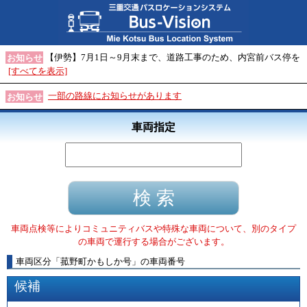
【伊勢】7月1日～9月末まで、道路工事のため、内宮前バス停を
お知らせ
[すべてを表示]
一部の路線にお知らせがあります
お知らせ
車両指定
車両点検等によりコミュニティバスや特殊な車両について、別のタイプ
の車両で運行する場合がございます。
車両区分
「
菰野町かもしか号
」
の車両番号
候補