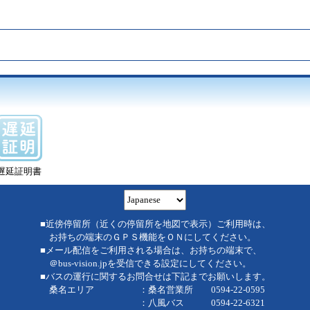
遅延証明書
■近傍停留所（近くの停留所を地図で表示）ご利用時は、
お持ちの端末のＧＰＳ機能をＯＮにしてください。
■メール配信をご利用される場合は、お持ちの端末で、
＠bus-vision.jpを受信できる設定にしてください。
■バスの運行に関するお問合せは下記までお願いします。
桑名エリア ：桑名営業所 0594-22-0595
：八風バス 0594-22-6321