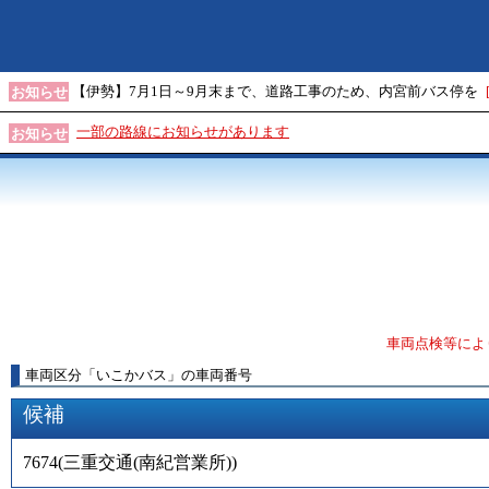
【伊勢】7月1日～9月末まで、道路工事のため、内宮前バス停を
お知らせ
一部の路線にお知らせがあります
お知らせ
車両点検等によ
車両区分
「
いこかバス
」
の車両番号
候補
7674
(
三重交通(南紀営業所)
)