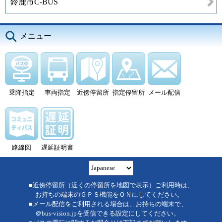
鈴鹿市C-BUS
メニュー
乗降指定
車両指定
近傍停留所
指定停留所
メール配信
路線図
遅延証明書
■近傍停留所（近くの停留所を地図で表示）ご利用時は、
お持ちの端末のＧＰＳ機能をＯＮにしてください。
■メール配信をご利用される場合は、お持ちの端末で、
＠bus-vision.jpを受信できる設定にしてください。