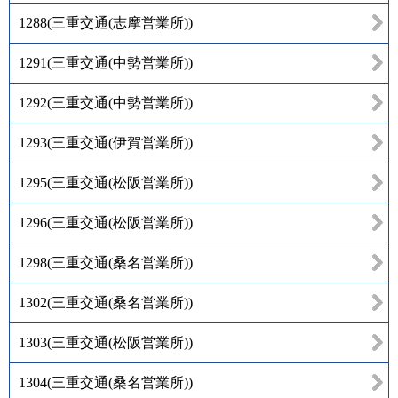
1288
(
三重交通(志摩営業所)
)
1291
(
三重交通(中勢営業所)
)
1292
(
三重交通(中勢営業所)
)
1293
(
三重交通(伊賀営業所)
)
1295
(
三重交通(松阪営業所)
)
1296
(
三重交通(松阪営業所)
)
1298
(
三重交通(桑名営業所)
)
1302
(
三重交通(桑名営業所)
)
1303
(
三重交通(松阪営業所)
)
1304
(
三重交通(桑名営業所)
)