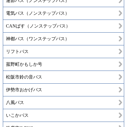
連節バス（ノンステップバス）
電気バス（ノンステップバス）
CANばす（ノンステップバス）
神都バス（ワンステップバス）
リフトバス
菰野町かもしか号
松阪市鈴の音バス
伊勢市おかげバス
八風バス
いこかバス