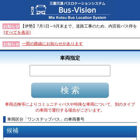
【伊勢】7月1日～9月末まで、道路工事のため、内宮前バス停を
お知らせ
[すべてを表示]
一部の路線にお知らせがあります
お知らせ
車両指定
車両点検等によりコミュニティバスや特殊な車両について、別のタイプ
の車両で運行する場合がございます。
車両区分
「
ワンステップバス
」
の車両番号
候補