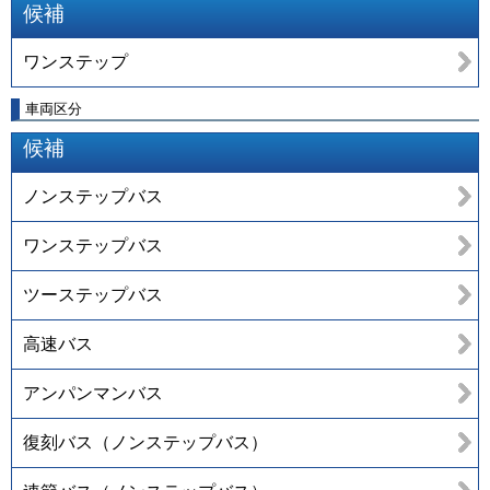
候補
ワンステップ
車両区分
候補
ノンステップバス
ワンステップバス
ツーステップバス
高速バス
アンパンマンバス
復刻バス（ノンステップバス）