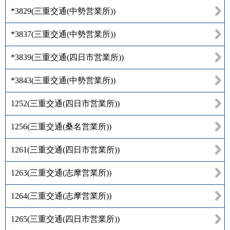
*3829
(
三重交通(中勢営業所)
)
*3837
(
三重交通(中勢営業所)
)
*3839
(
三重交通(四日市営業所)
)
*3843
(
三重交通(中勢営業所)
)
1252
(
三重交通(四日市営業所)
)
1256
(
三重交通(桑名営業所)
)
1261
(
三重交通(四日市営業所)
)
1263
(
三重交通(志摩営業所)
)
1264
(
三重交通(志摩営業所)
)
1265
(
三重交通(四日市営業所)
)