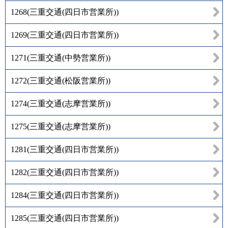
1268
(
三重交通(四日市営業所)
)
1269
(
三重交通(四日市営業所)
)
1271
(
三重交通(中勢営業所)
)
1272
(
三重交通(松阪営業所)
)
1274
(
三重交通(志摩営業所)
)
1275
(
三重交通(志摩営業所)
)
1281
(
三重交通(四日市営業所)
)
1282
(
三重交通(四日市営業所)
)
1284
(
三重交通(四日市営業所)
)
1285
(
三重交通(四日市営業所)
)