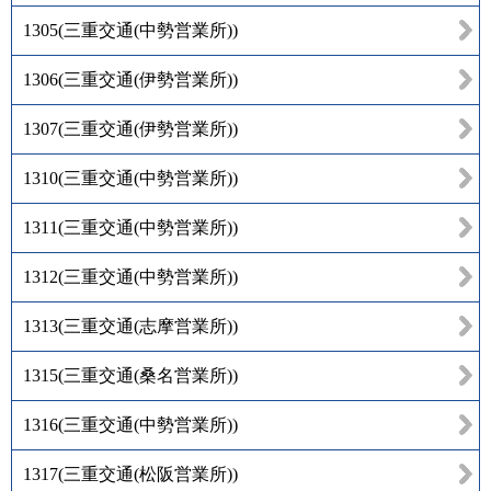
1305
(
三重交通(中勢営業所)
)
1306
(
三重交通(伊勢営業所)
)
1307
(
三重交通(伊勢営業所)
)
1310
(
三重交通(中勢営業所)
)
1311
(
三重交通(中勢営業所)
)
1312
(
三重交通(中勢営業所)
)
1313
(
三重交通(志摩営業所)
)
1315
(
三重交通(桑名営業所)
)
1316
(
三重交通(中勢営業所)
)
1317
(
三重交通(松阪営業所)
)