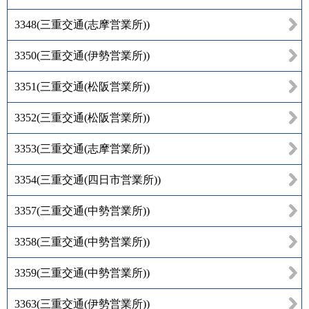
3348
(
三重交通(志摩営業所)
)
3350
(
三重交通(伊勢営業所)
)
3351
(
三重交通(松阪営業所)
)
3352
(
三重交通(松阪営業所)
)
3353
(
三重交通(志摩営業所)
)
3354
(
三重交通(四日市営業所)
)
3357
(
三重交通(中勢営業所)
)
3358
(
三重交通(中勢営業所)
)
3359
(
三重交通(中勢営業所)
)
3363
(
三重交通(伊勢営業所)
)