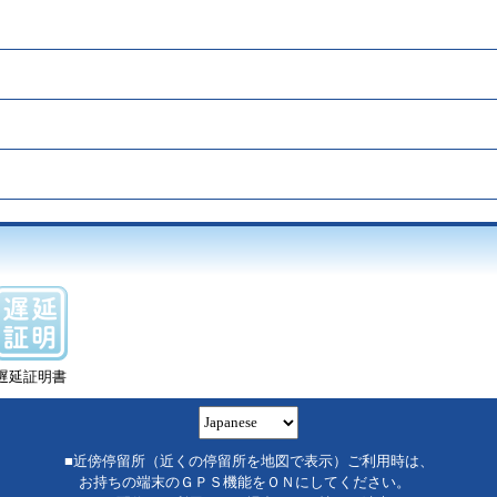
遅延証明書
■近傍停留所（近くの停留所を地図で表示）ご利用時は、
お持ちの端末のＧＰＳ機能をＯＮにしてください。