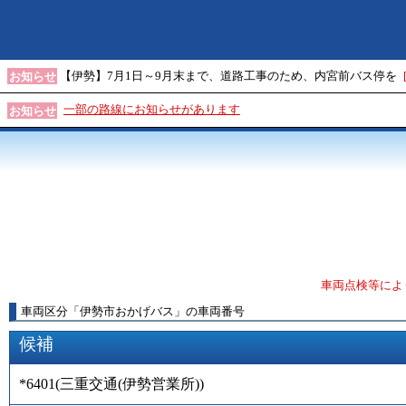
【伊勢】7月1日～9月末まで、道路工事のため、内宮前バス停を
お知らせ
一部の路線にお知らせがあります
お知らせ
車両点検等によ
車両区分
「
伊勢市おかげバス
」
の車両番号
候補
*6401
(
三重交通(伊勢営業所)
)