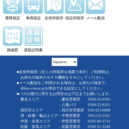
乗降指定
車両指定
近傍停留所
指定停留所
メール配信
路線図
遅延証明書
■近傍停留所（近くの停留所を地図で表示）ご利用時は、
お持ちの端末のＧＰＳ機能をＯＮにしてください。
■メール配信をご利用される場合は、お持ちの端末で、
＠bus-vision.jpを受信できる設定にしてください。
■バスの運行に関するお問合せは下記までお願いします。
桑名エリア ：桑名営業所 0594-22-0595
：八風バス 0594-22-6321
四日市エリア ：四日市営業所 059-323-0808
津・鈴鹿・亀山エリア：中勢営業所 059-233-3501
伊賀・名張エリア ：伊賀営業所 0595-66-3715
松阪・多気エリア ：松阪営業所 0598-51-5240