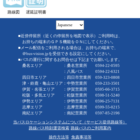
路線図
遅延証明書
■近傍停留所（近くの停留所を地図で表示）ご利用時は、
お持ちの端末のＧＰＳ機能をＯＮにしてください。
■メール配信をご利用される場合は、お持ちの端末で、
＠bus-vision.jpを受信できる設定にしてください。
■バスの運行に関するお問合せは下記までお願いします。
桑名エリア ：桑名営業所 0594-22-0595
：八風バス 0594-22-6321
四日市エリア ：四日市営業所 059-323-0808
津・鈴鹿・亀山エリア：中勢営業所 059-233-3501
伊賀・名張エリア ：伊賀営業所 0595-66-3715
松阪・多気エリア ：松阪営業所 0598-51-5240
伊勢エリア ：伊勢営業所 0596-25-7131
志摩エリア ：志摩営業所 0599-55-0215
南紀エリア ：南紀営業所 0597-85-2196
当バスロケーションシステムについて（サービス提供路線等）
路線バス時刻運賃検索
路線バスのご利用案内
操作方法等
免責事項等