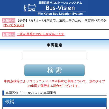
【伊勢】7月1日～9月末まで、道路工事のため、内宮前バス停を
お知らせ
[すべてを表示]
一部の路線にお知らせがあります
お知らせ
車両指定
車両点検等によりコミュニティバスや特殊な車両について、別のタイプ
の車両で運行する場合がございます。
車両区分
「
いこかバス
」
の車両番号
候補