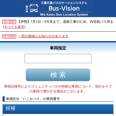
【伊勢】7月1日～9月末まで、道路工事のため、内宮前バス停を
お知らせ
[すべてを表示]
一部の路線にお知らせがあります
お知らせ
車両指定
車両点検等によりコミュニティバスや特殊な車両について、別のタイプ
の車両で運行する場合がございます。
車両区分
「
いこかバス
」
の車両番号
候補