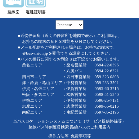
路線図
遅延証明書
■近傍停留所（近くの停留所を地図で表示）ご利用時は、
お持ちの端末のＧＰＳ機能をＯＮにしてください。
■メール配信をご利用される場合は、お持ちの端末で、
＠bus-vision.jpを受信できる設定にしてください。
■バスの運行に関するお問合せは下記までお願いします。
桑名エリア ：桑名営業所 0594-22-0595
：八風バス 0594-22-6321
四日市エリア ：四日市営業所 059-323-0808
津・鈴鹿・亀山エリア：中勢営業所 059-233-3501
伊賀・名張エリア ：伊賀営業所 0595-66-3715
松阪・多気エリア ：松阪営業所 0598-51-5240
伊勢エリア ：伊勢営業所 0596-25-7131
志摩エリア ：志摩営業所 0599-55-0215
南紀エリア ：南紀営業所 0597-85-2196
当バスロケーションシステムについて（サービス提供路線等）
路線バス時刻運賃検索
路線バスのご利用案内
操作方法等
免責事項等