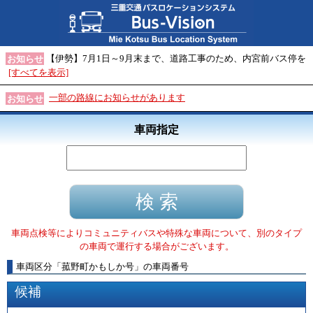
【伊勢】7月1日～9月末まで、道路工事のため、内宮前バス停を
お知らせ
[すべてを表示]
一部の路線にお知らせがあります
お知らせ
車両指定
車両点検等によりコミュニティバスや特殊な車両について、別のタイプ
の車両で運行する場合がございます。
車両区分
「
菰野町かもしか号
」
の車両番号
候補