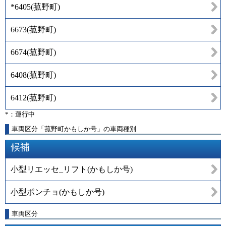
*6405
(
菰野町
)
6673
(
菰野町
)
6674
(
菰野町
)
6408
(
菰野町
)
6412
(
菰野町
)
*：運行中
車両区分「菰野町かもしか号」の車両種別
候補
小型リエッセ_リフト(かもしか号)
小型ポンチョ(かもしか号)
車両区分