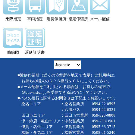
乗降指定
車両指定
近傍停留所
指定停留所
メール配信
路線図
遅延証明書
■近傍停留所（近くの停留所を地図で表示）ご利用時は、
お持ちの端末のＧＰＳ機能をＯＮにしてください。
■メール配信をご利用される場合は、お持ちの端末で、
＠bus-vision.jpを受信できる設定にしてください。
■バスの運行に関するお問合せは下記までお願いします。
桑名エリア ：桑名営業所 0594-22-0595
：八風バス 0594-22-6321
四日市エリア ：四日市営業所 059-323-0808
津・鈴鹿・亀山エリア：中勢営業所 059-233-3501
伊賀・名張エリア ：伊賀営業所 0595-66-3715
松阪・多気エリア ：松阪営業所 0598-51-5240