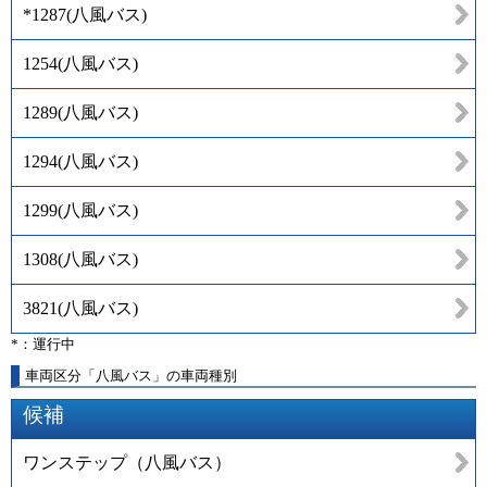
*1287
(
八風バス
)
1254
(
八風バス
)
1289
(
八風バス
)
1294
(
八風バス
)
1299
(
八風バス
)
1308
(
八風バス
)
3821
(
八風バス
)
*：運行中
車両区分「八風バス」の車両種別
候補
ワンステップ（八風バス）