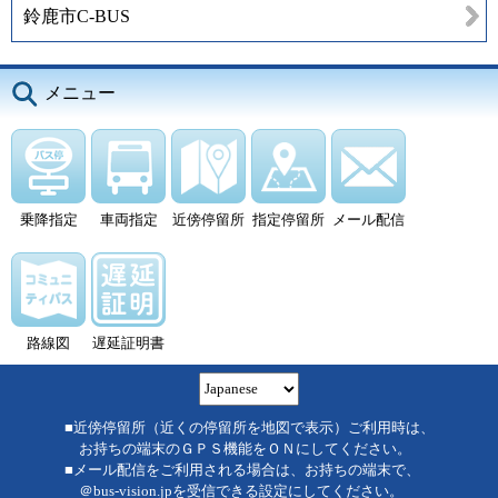
鈴鹿市C-BUS
メニュー
乗降指定
車両指定
近傍停留所
指定停留所
メール配信
路線図
遅延証明書
■近傍停留所（近くの停留所を地図で表示）ご利用時は、
お持ちの端末のＧＰＳ機能をＯＮにしてください。
■メール配信をご利用される場合は、お持ちの端末で、
＠bus-vision.jpを受信できる設定にしてください。