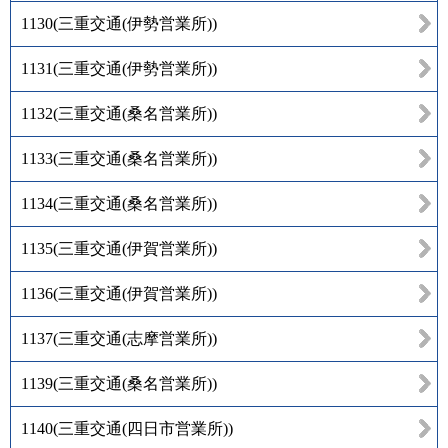
1130
(
三重交通(伊勢営業所)
)
1131
(
三重交通(伊勢営業所)
)
1132
(
三重交通(桑名営業所)
)
1133
(
三重交通(桑名営業所)
)
1134
(
三重交通(桑名営業所)
)
1135
(
三重交通(伊賀営業所)
)
1136
(
三重交通(伊賀営業所)
)
1137
(
三重交通(志摩営業所)
)
1139
(
三重交通(桑名営業所)
)
1140
(
三重交通(四日市営業所)
)