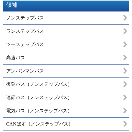
候補
ノンステップバス
ワンステップバス
ツーステップバス
高速バス
アンパンマンバス
復刻バス（ノンステップバス）
連節バス（ノンステップバス）
電気バス（ノンステップバス）
CANばす（ノンステップバス）