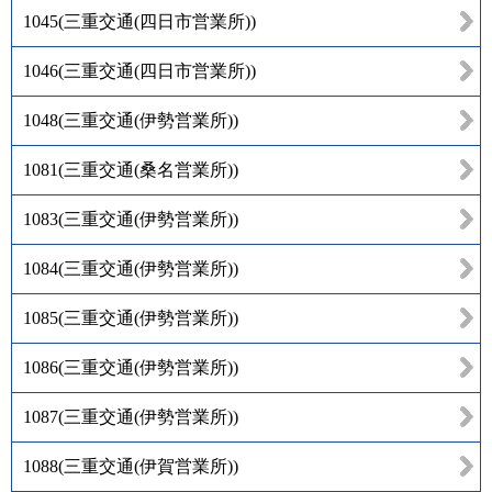
1045
(
三重交通(四日市営業所)
)
1046
(
三重交通(四日市営業所)
)
1048
(
三重交通(伊勢営業所)
)
1081
(
三重交通(桑名営業所)
)
1083
(
三重交通(伊勢営業所)
)
1084
(
三重交通(伊勢営業所)
)
1085
(
三重交通(伊勢営業所)
)
1086
(
三重交通(伊勢営業所)
)
1087
(
三重交通(伊勢営業所)
)
1088
(
三重交通(伊賀営業所)
)