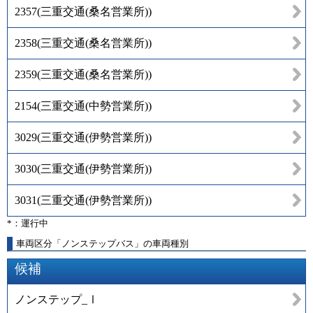
2357
(
三重交通(桑名営業所)
)
2358
(
三重交通(桑名営業所)
)
2359
(
三重交通(桑名営業所)
)
2154
(
三重交通(中勢営業所)
)
3029
(
三重交通(伊勢営業所)
)
3030
(
三重交通(伊勢営業所)
)
3031
(
三重交通(伊勢営業所)
)
*：運行中
車両区分「ノンステップバス」の車両種別
候補
ノンステップ_Ⅰ