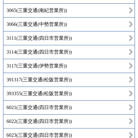
3065
(
三重交通(南紀営業所)
)
3066
(
三重交通(中勢営業所)
)
3111
(
三重交通(四日市営業所)
)
3114
(
三重交通(四日市営業所)
)
3117
(
三重交通(伊勢営業所)
)
391317
(
三重交通(松阪営業所)
)
393355
(
三重交通(松阪営業所)
)
6021
(
三重交通(四日市営業所)
)
6022
(
三重交通(四日市営業所)
)
6023
(
三重交通(四日市営業所)
)