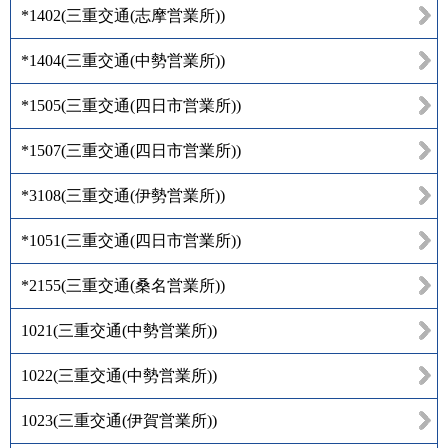
*1402
(
三重交通(志摩営業所)
)
*1404
(
三重交通(中勢営業所)
)
*1505
(
三重交通(四日市営業所)
)
*1507
(
三重交通(四日市営業所)
)
*3108
(
三重交通(伊勢営業所)
)
*1051
(
三重交通(四日市営業所)
)
*2155
(
三重交通(桑名営業所)
)
1021
(
三重交通(中勢営業所)
)
1022
(
三重交通(中勢営業所)
)
1023
(
三重交通(伊賀営業所)
)