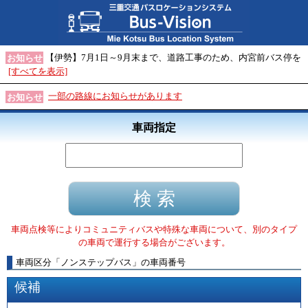
【伊勢】7月1日～9月末まで、道路工事のため、内宮前バス停を
お知らせ
[すべてを表示]
一部の路線にお知らせがあります
お知らせ
車両指定
車両点検等によりコミュニティバスや特殊な車両について、別のタイプ
の車両で運行する場合がございます。
車両区分
「
ノンステップバス
」
の車両番号
候補