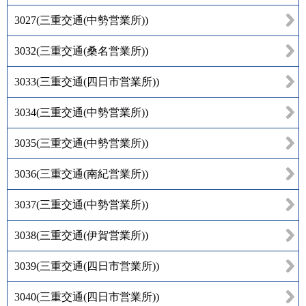
3027
(
三重交通(中勢営業所)
)
3032
(
三重交通(桑名営業所)
)
3033
(
三重交通(四日市営業所)
)
3034
(
三重交通(中勢営業所)
)
3035
(
三重交通(中勢営業所)
)
3036
(
三重交通(南紀営業所)
)
3037
(
三重交通(中勢営業所)
)
3038
(
三重交通(伊賀営業所)
)
3039
(
三重交通(四日市営業所)
)
3040
(
三重交通(四日市営業所)
)