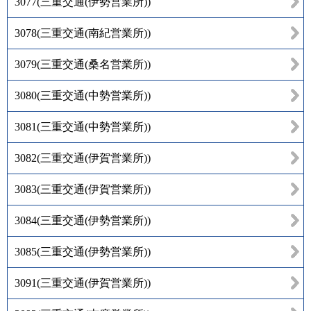
3077
(
三重交通(伊勢営業所)
)
3078
(
三重交通(南紀営業所)
)
3079
(
三重交通(桑名営業所)
)
3080
(
三重交通(中勢営業所)
)
3081
(
三重交通(中勢営業所)
)
3082
(
三重交通(伊賀営業所)
)
3083
(
三重交通(伊賀営業所)
)
3084
(
三重交通(伊勢営業所)
)
3085
(
三重交通(伊勢営業所)
)
3091
(
三重交通(伊賀営業所)
)