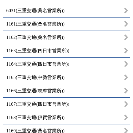
6031
(
三重交通(桑名営業所)
)
1161
(
三重交通(桑名営業所)
)
1162
(
三重交通(桑名営業所)
)
1163
(
三重交通(四日市営業所)
)
1164
(
三重交通(四日市営業所)
)
1165
(
三重交通(中勢営業所)
)
1166
(
三重交通(志摩営業所)
)
1167
(
三重交通(四日市営業所)
)
1168
(
三重交通(伊賀営業所)
)
1169
(
三重交通(桑名営業所)
)