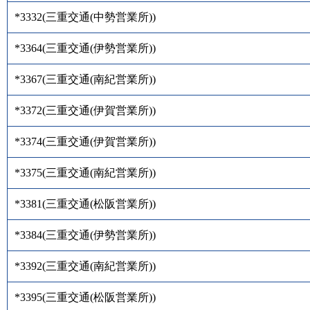
*3332
(
三重交通(中勢営業所)
)
*3364
(
三重交通(伊勢営業所)
)
*3367
(
三重交通(南紀営業所)
)
*3372
(
三重交通(伊賀営業所)
)
*3374
(
三重交通(伊賀営業所)
)
*3375
(
三重交通(南紀営業所)
)
*3381
(
三重交通(松阪営業所)
)
*3384
(
三重交通(伊勢営業所)
)
*3392
(
三重交通(南紀営業所)
)
*3395
(
三重交通(松阪営業所)
)