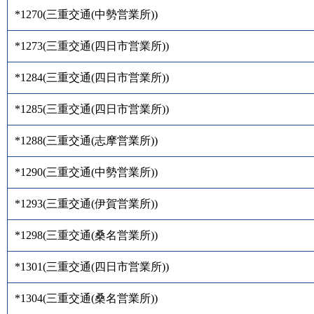
*1270
(
三重交通(中勢営業所)
)
*1273
(
三重交通(四日市営業所)
)
*1284
(
三重交通(四日市営業所)
)
*1285
(
三重交通(四日市営業所)
)
*1288
(
三重交通(志摩営業所)
)
*1290
(
三重交通(中勢営業所)
)
*1293
(
三重交通(伊賀営業所)
)
*1298
(
三重交通(桑名営業所)
)
*1301
(
三重交通(四日市営業所)
)
*1304
(
三重交通(桑名営業所)
)