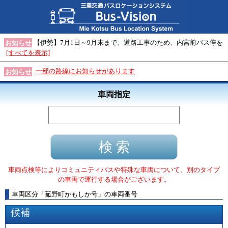
【伊勢】7月1日～9月末まで、道路工事のため、内宮前バス停を
お知らせ
[すべてを表示]
一部の路線にお知らせがあります
お知らせ
車両指定
車両点検等によりコミュニティバスや特殊な車両について、別のタイプ
の車両で運行する場合がございます。
車両区分
「
菰野町かもしか号
」
の車両番号
候補