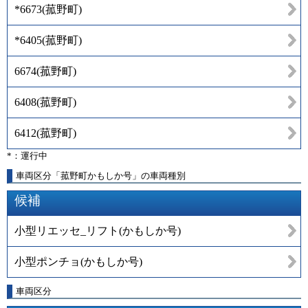
*6673
(
菰野町
)
*6405
(
菰野町
)
6674
(
菰野町
)
6408
(
菰野町
)
6412
(
菰野町
)
*：運行中
車両区分「菰野町かもしか号」の車両種別
候補
小型リエッセ_リフト(かもしか号)
小型ポンチョ(かもしか号)
車両区分