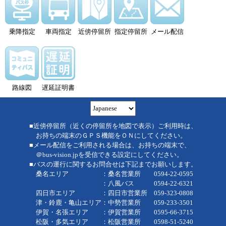
乗降指定
車両指定
近傍停留所
指定停留所
メール配信
路線図
遅延証明書
■近傍停留所（近くの停留所を地図で表示）ご利用時は、
お持ちの端末のＧＰＳ機能をＯＮにしてください。
■メール配信をご利用される場合は、お持ちの端末で、
＠bus-vision.jpを受信できる設定にしてください。
■バスの運行に関するお問合せは下記までお願いします。
桑名エリア ：桑名営業所 0594-22-0595
：八風バス 0594-22-6321
四日市エリア ：四日市営業所 059-323-0808
津・鈴鹿・亀山エリア：中勢営業所 059-233-3501
伊賀・名張エリア ：伊賀営業所 0595-66-3715
松阪・多気エリア ：松阪営業所 0598-51-5240