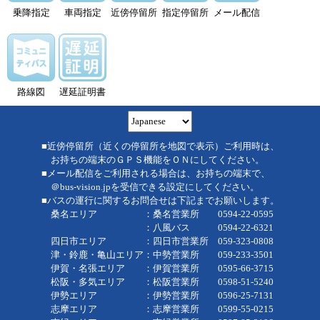
乗降指定
車両指定
近傍停留所
指定停留所
メール配信
路線図
遅延証明書
■近傍停留所（近くの停留所を地図で表示）ご利用時は、
お持ちの端末のＧＰＳ機能をＯＮにしてください。
■メール配信をご利用される場合は、お持ちの端末で、
＠bus-vision.jpを受信できる設定にしてください。
■バスの運行に関するお問合せは下記までお願いします。
桑名エリア ：桑名営業所 0594-22-0595
：八風バス 0594-22-6321
四日市エリア ：四日市営業所 059-323-0808
津・鈴鹿・亀山エリア：中勢営業所 059-233-3501
伊賀・名張エリア ：伊賀営業所 0595-66-3715
松阪・多気エリア ：松阪営業所 0598-51-5240
伊勢エリア ：伊勢営業所 0596-25-7131
志摩エリア ：志摩営業所 0599-55-0215