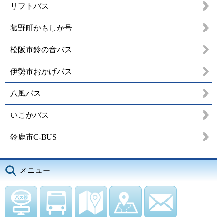
リフトバス
菰野町かもしか号
松阪市鈴の音バス
伊勢市おかげバス
八風バス
いこかバス
鈴鹿市C-BUS
メニュー