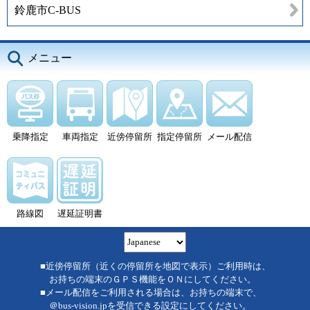
鈴鹿市C-BUS
メニュー
乗降指定
車両指定
近傍停留所
指定停留所
メール配信
路線図
遅延証明書
■近傍停留所（近くの停留所を地図で表示）ご利用時は、
お持ちの端末のＧＰＳ機能をＯＮにしてください。
■メール配信をご利用される場合は、お持ちの端末で、
＠bus-vision.jpを受信できる設定にしてください。