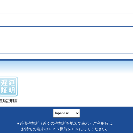
遅延証明書
■近傍停留所（近くの停留所を地図で表示）ご利用時は、
お持ちの端末のＧＰＳ機能をＯＮにしてください。