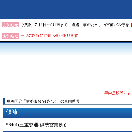
【伊勢】7月1日～9月末まで、道路工事のため、内宮前バス停を
お知らせ
一部の路線にお知らせがあります
お知らせ
車両点検等によ
車両区分
「
伊勢市おかげバス
」
の車両番号
候補
*6401
(
三重交通(伊勢営業所)
)