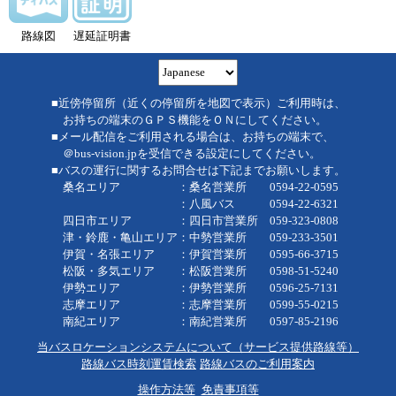
路線図
遅延証明書
■近傍停留所（近くの停留所を地図で表示）ご利用時は、
お持ちの端末のＧＰＳ機能をＯＮにしてください。
■メール配信をご利用される場合は、お持ちの端末で、
＠bus-vision.jpを受信できる設定にしてください。
■バスの運行に関するお問合せは下記までお願いします。
桑名エリア ：桑名営業所 0594-22-0595
：八風バス 0594-22-6321
四日市エリア ：四日市営業所 059-323-0808
津・鈴鹿・亀山エリア：中勢営業所 059-233-3501
伊賀・名張エリア ：伊賀営業所 0595-66-3715
松阪・多気エリア ：松阪営業所 0598-51-5240
伊勢エリア ：伊勢営業所 0596-25-7131
志摩エリア ：志摩営業所 0599-55-0215
南紀エリア ：南紀営業所 0597-85-2196
当バスロケーションシステムについて（サービス提供路線等）
路線バス時刻運賃検索
路線バスのご利用案内
操作方法等
免責事項等