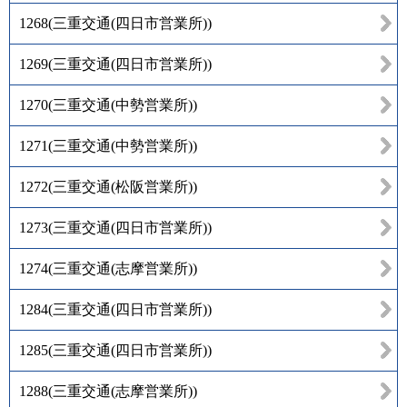
1268
(
三重交通(四日市営業所)
)
1269
(
三重交通(四日市営業所)
)
1270
(
三重交通(中勢営業所)
)
1271
(
三重交通(中勢営業所)
)
1272
(
三重交通(松阪営業所)
)
1273
(
三重交通(四日市営業所)
)
1274
(
三重交通(志摩営業所)
)
1284
(
三重交通(四日市営業所)
)
1285
(
三重交通(四日市営業所)
)
1288
(
三重交通(志摩営業所)
)