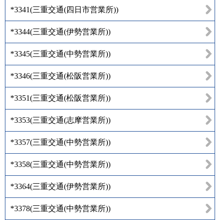
*3341
(
三重交通(四日市営業所)
)
*3344
(
三重交通(伊勢営業所)
)
*3345
(
三重交通(中勢営業所)
)
*3346
(
三重交通(松阪営業所)
)
*3351
(
三重交通(松阪営業所)
)
*3353
(
三重交通(志摩営業所)
)
*3357
(
三重交通(中勢営業所)
)
*3358
(
三重交通(中勢営業所)
)
*3364
(
三重交通(伊勢営業所)
)
*3378
(
三重交通(中勢営業所)
)