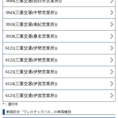
3840
(
三重交通(四日市営業所)
)
3843
(
三重交通(中勢営業所)
)
3910
(
三重交通(南紀営業所)
)
3918
(
三重交通(桑名営業所)
)
6121
(
三重交通(伊勢営業所)
)
6122
(
三重交通(伊勢営業所)
)
6123
(
三重交通(伊勢営業所)
)
6124
(
三重交通(伊賀営業所)
)
6125
(
三重交通(伊賀営業所)
)
*：運行中
車両区分「ワンステップバス」の車両種別