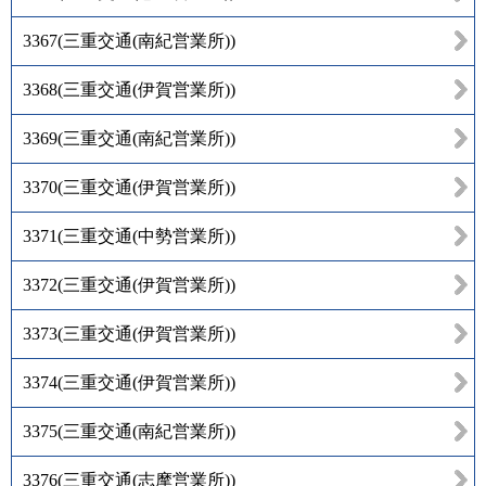
3367
(
三重交通(南紀営業所)
)
3368
(
三重交通(伊賀営業所)
)
3369
(
三重交通(南紀営業所)
)
3370
(
三重交通(伊賀営業所)
)
3371
(
三重交通(中勢営業所)
)
3372
(
三重交通(伊賀営業所)
)
3373
(
三重交通(伊賀営業所)
)
3374
(
三重交通(伊賀営業所)
)
3375
(
三重交通(南紀営業所)
)
3376
(
三重交通(志摩営業所)
)