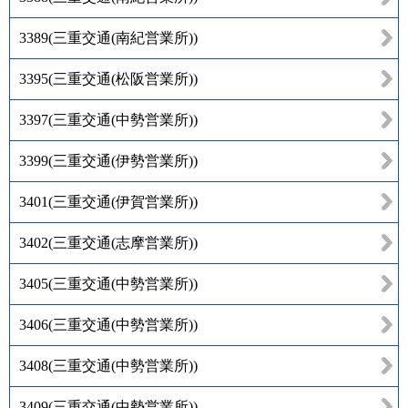
3389
(
三重交通(南紀営業所)
)
3395
(
三重交通(松阪営業所)
)
3397
(
三重交通(中勢営業所)
)
3399
(
三重交通(伊勢営業所)
)
3401
(
三重交通(伊賀営業所)
)
3402
(
三重交通(志摩営業所)
)
3405
(
三重交通(中勢営業所)
)
3406
(
三重交通(中勢営業所)
)
3408
(
三重交通(中勢営業所)
)
3409
(
三重交通(中勢営業所)
)