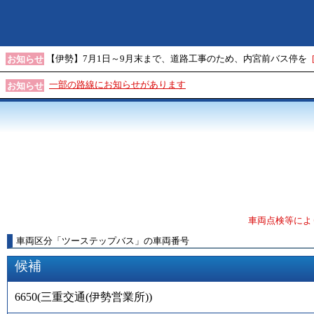
【伊勢】7月1日～9月末まで、道路工事のため、内宮前バス停を
お知らせ
一部の路線にお知らせがあります
お知らせ
車両点検等によ
車両区分
「
ツーステップバス
」
の車両番号
候補
6650
(
三重交通(伊勢営業所)
)