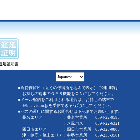
遅延証明書
■近傍停留所（近くの停留所を地図で表示）ご利用時は、
お持ちの端末のＧＰＳ機能をＯＮにしてください。
■メール配信をご利用される場合は、お持ちの端末で、
＠bus-vision.jpを受信できる設定にしてください。
■バスの運行に関するお問合せは下記までお願いします。
桑名エリア ：桑名営業所 0594-22-0595
：八風バス 0594-22-6321
四日市エリア ：四日市営業所 059-323-0808
津・鈴鹿・亀山エリア：中勢営業所 059-233-3501