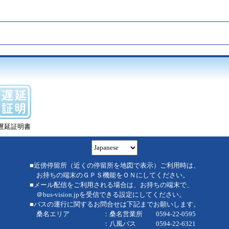
遅延証明書
■近傍停留所（近くの停留所を地図で表示）ご利用時は、
お持ちの端末のＧＰＳ機能をＯＮにしてください。
■メール配信をご利用される場合は、お持ちの端末で、
＠bus-vision.jpを受信できる設定にしてください。
■バスの運行に関するお問合せは下記までお願いします。
桑名エリア ：桑名営業所 0594-22-0595
：八風バス 0594-22-6321