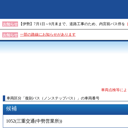
【伊勢】7月1日～9月末まで、道路工事のため、内宮前バス停を
お知らせ
一部の路線にお知らせがあります
お知らせ
車両点検等によ
車両区分
「
復刻バス（ノンステップバス）
」
の車両番号
候補
1052
(
三重交通(中勢営業所)
)