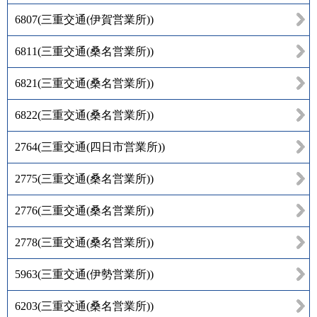
6807
(
三重交通(伊賀営業所)
)
6811
(
三重交通(桑名営業所)
)
6821
(
三重交通(桑名営業所)
)
6822
(
三重交通(桑名営業所)
)
2764
(
三重交通(四日市営業所)
)
2775
(
三重交通(桑名営業所)
)
2776
(
三重交通(桑名営業所)
)
2778
(
三重交通(桑名営業所)
)
5963
(
三重交通(伊勢営業所)
)
6203
(
三重交通(桑名営業所)
)