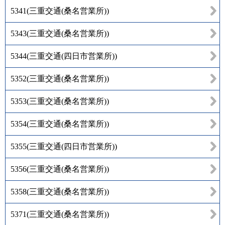
5341
(
三重交通(桑名営業所)
)
5343
(
三重交通(桑名営業所)
)
5344
(
三重交通(四日市営業所)
)
5352
(
三重交通(桑名営業所)
)
5353
(
三重交通(桑名営業所)
)
5354
(
三重交通(桑名営業所)
)
5355
(
三重交通(四日市営業所)
)
5356
(
三重交通(桑名営業所)
)
5358
(
三重交通(桑名営業所)
)
5371
(
三重交通(桑名営業所)
)