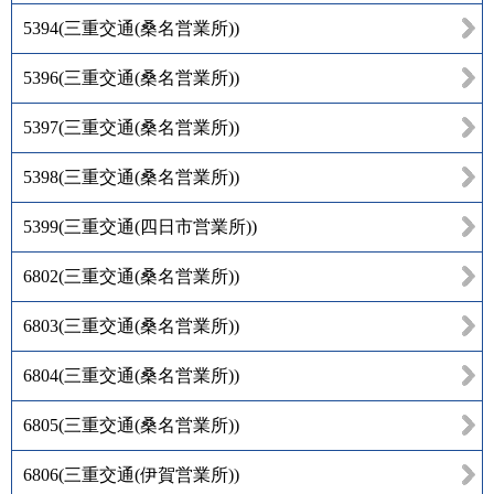
5394
(
三重交通(桑名営業所)
)
5396
(
三重交通(桑名営業所)
)
5397
(
三重交通(桑名営業所)
)
5398
(
三重交通(桑名営業所)
)
5399
(
三重交通(四日市営業所)
)
6802
(
三重交通(桑名営業所)
)
6803
(
三重交通(桑名営業所)
)
6804
(
三重交通(桑名営業所)
)
6805
(
三重交通(桑名営業所)
)
6806
(
三重交通(伊賀営業所)
)