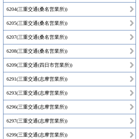
6204
(
三重交通(桑名営業所)
)
6205
(
三重交通(桑名営業所)
)
6207
(
三重交通(桑名営業所)
)
6208
(
三重交通(桑名営業所)
)
6209
(
三重交通(四日市営業所)
)
6291
(
三重交通(志摩営業所)
)
6293
(
三重交通(志摩営業所)
)
6296
(
三重交通(志摩営業所)
)
6297
(
三重交通(志摩営業所)
)
6299
(
三重交通(志摩営業所)
)