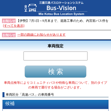
【伊勢】7月1日～9月末まで、道路工事のため、内宮前バス停を
お知らせ
[すべてを表示]
一部の路線にお知らせがあります
お知らせ
車両指定
車両点検等によりコミュニティバスや特殊な車両について、別のタイプ
の車両で運行する場合がございます。
車両区分
「
高速バス
」
の車両番号
候補