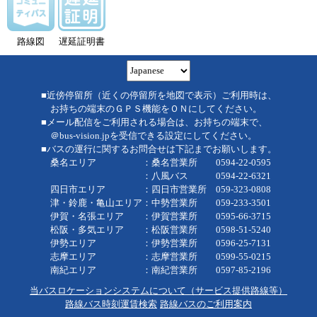
路線図
遅延証明書
■近傍停留所（近くの停留所を地図で表示）ご利用時は、
お持ちの端末のＧＰＳ機能をＯＮにしてください。
■メール配信をご利用される場合は、お持ちの端末で、
＠bus-vision.jpを受信できる設定にしてください。
■バスの運行に関するお問合せは下記までお願いします。
桑名エリア ：桑名営業所 0594-22-0595
：八風バス 0594-22-6321
四日市エリア ：四日市営業所 059-323-0808
津・鈴鹿・亀山エリア：中勢営業所 059-233-3501
伊賀・名張エリア ：伊賀営業所 0595-66-3715
松阪・多気エリア ：松阪営業所 0598-51-5240
伊勢エリア ：伊勢営業所 0596-25-7131
志摩エリア ：志摩営業所 0599-55-0215
南紀エリア ：南紀営業所 0597-85-2196
当バスロケーションシステムについて（サービス提供路線等）
路線バス時刻運賃検索
路線バスのご利用案内