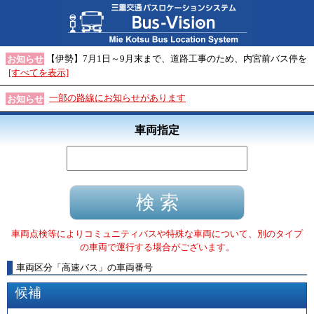
【伊勢】7月1日～9月末まで、道路工事のため、内宮前バス停を
お知らせ
[すべてを表示]
一部の路線にお知らせがあります
お知らせ
車両指定
車両点検等によりコミュニティバスや特殊な車両について、別のタイプ
の車両で運行する場合がございます。
車両区分
「
高速バス
」
の車両番号
候補