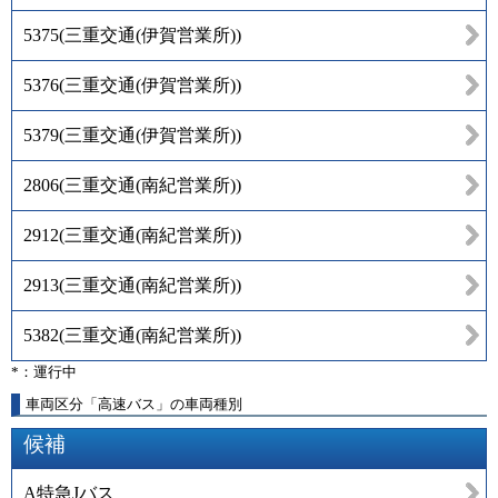
5375
(
三重交通(伊賀営業所)
)
5376
(
三重交通(伊賀営業所)
)
5379
(
三重交通(伊賀営業所)
)
2806
(
三重交通(南紀営業所)
)
2912
(
三重交通(南紀営業所)
)
2913
(
三重交通(南紀営業所)
)
5382
(
三重交通(南紀営業所)
)
*：運行中
車両区分「高速バス」の車両種別
候補
A特急Jバス