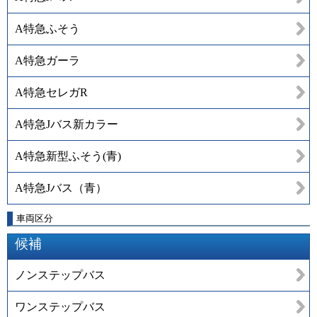
A特急ふそう
A特急ガーラ
A特急セレガR
A特急Jバス新カラー
A特急新型ふそう(青)
A特急Jバス（青）
車両区分
候補
ノンステップバス
ワンステップバス