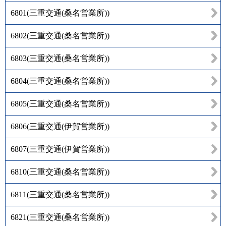
6801
(
三重交通(桑名営業所)
)
6802
(
三重交通(桑名営業所)
)
6803
(
三重交通(桑名営業所)
)
6804
(
三重交通(桑名営業所)
)
6805
(
三重交通(桑名営業所)
)
6806
(
三重交通(伊賀営業所)
)
6807
(
三重交通(伊賀営業所)
)
6810
(
三重交通(桑名営業所)
)
6811
(
三重交通(桑名営業所)
)
6821
(
三重交通(桑名営業所)
)