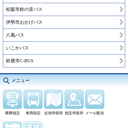
松阪市鈴の音バス
伊勢市おかげバス
八風バス
いこかバス
鈴鹿市C-BUS
メニュー
乗降指定
車両指定
近傍停留所
指定停留所
メール配信