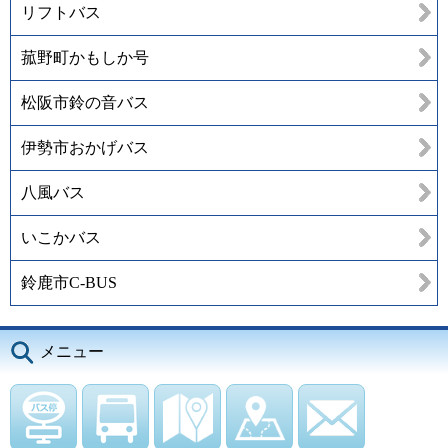
リフトバス
菰野町かもしか号
松阪市鈴の音バス
伊勢市おかげバス
八風バス
いこかバス
鈴鹿市C-BUS
メニュー