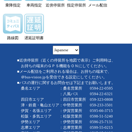
乗降指定
車両指定
近傍停留所
指定停留所
メール配信
路線図
遅延証明書
■近傍停留所（近くの停留所を地図で表示）ご利用時は、
お持ちの端末のＧＰＳ機能をＯＮにしてください。
■メール配信をご利用される場合は、お持ちの端末で、
＠bus-vision.jpを受信できる設定にしてください。
■バスの運行に関するお問合せは下記までお願いします。
桑名エリア ：桑名営業所 0594-22-0595
：八風バス 0594-22-6321
四日市エリア ：四日市営業所 059-323-0808
津・鈴鹿・亀山エリア：中勢営業所 059-233-3501
伊賀・名張エリア ：伊賀営業所 0595-66-3715
松阪・多気エリア ：松阪営業所 0598-51-5240
伊勢エリア ：伊勢営業所 0596-25-7131
志摩エリア ：志摩営業所 0599-55-0215