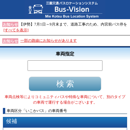
【伊勢】7月1日～9月末まで、道路工事のため、内宮前バス停を
お知らせ
[すべてを表示]
一部の路線にお知らせがあります
お知らせ
車両指定
車両点検等によりコミュニティバスや特殊な車両について、別のタイプ
の車両で運行する場合がございます。
車両区分
「
いこかバス
」
の車両番号
候補