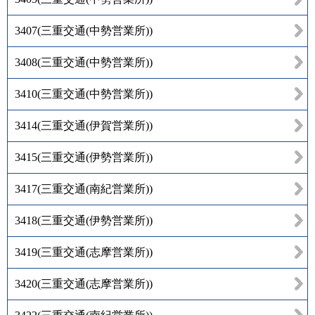
3407
(
三重交通(中勢営業所)
)
3408
(
三重交通(中勢営業所)
)
3410
(
三重交通(中勢営業所)
)
3414
(
三重交通(伊賀営業所)
)
3415
(
三重交通(伊勢営業所)
)
3417
(
三重交通(南紀営業所)
)
3418
(
三重交通(伊勢営業所)
)
3419
(
三重交通(志摩営業所)
)
3420
(
三重交通(志摩営業所)
)