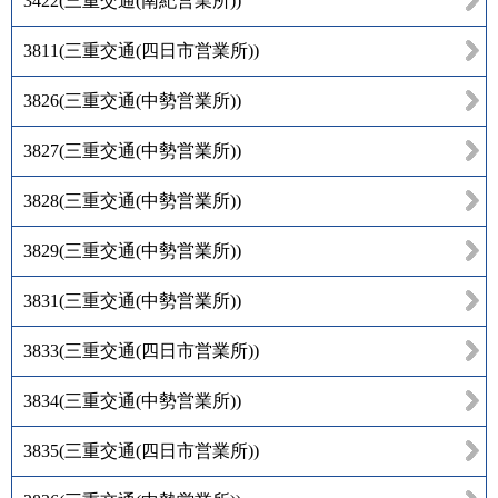
3422
(
三重交通(南紀営業所)
)
3811
(
三重交通(四日市営業所)
)
3826
(
三重交通(中勢営業所)
)
3827
(
三重交通(中勢営業所)
)
3828
(
三重交通(中勢営業所)
)
3829
(
三重交通(中勢営業所)
)
3831
(
三重交通(中勢営業所)
)
3833
(
三重交通(四日市営業所)
)
3834
(
三重交通(中勢営業所)
)
3835
(
三重交通(四日市営業所)
)