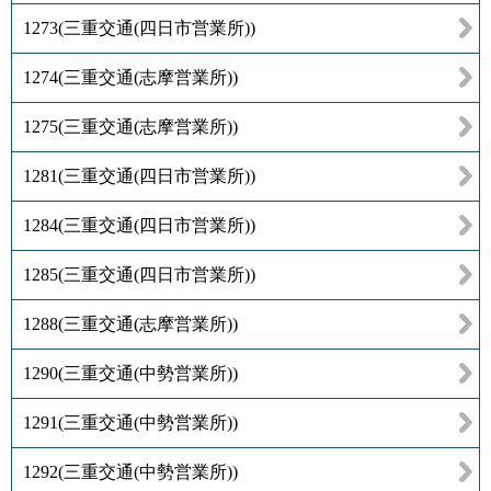
1273
(
三重交通(四日市営業所)
)
1274
(
三重交通(志摩営業所)
)
1275
(
三重交通(志摩営業所)
)
1281
(
三重交通(四日市営業所)
)
1284
(
三重交通(四日市営業所)
)
1285
(
三重交通(四日市営業所)
)
1288
(
三重交通(志摩営業所)
)
1290
(
三重交通(中勢営業所)
)
1291
(
三重交通(中勢営業所)
)
1292
(
三重交通(中勢営業所)
)