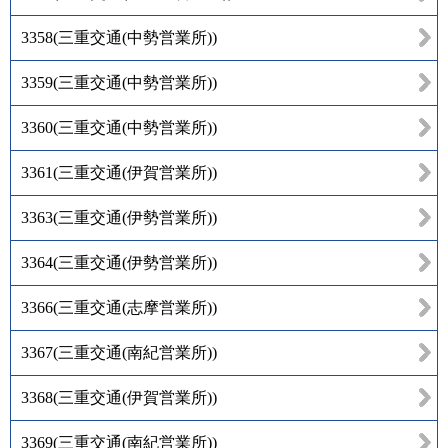
3358
(
三重交通(中勢営業所)
)
3359
(
三重交通(中勢営業所)
)
3360
(
三重交通(中勢営業所)
)
3361
(
三重交通(伊賀営業所)
)
3363
(
三重交通(伊勢営業所)
)
3364
(
三重交通(伊勢営業所)
)
3366
(
三重交通(志摩営業所)
)
3367
(
三重交通(南紀営業所)
)
3368
(
三重交通(伊賀営業所)
)
3369
(
三重交通(南紀営業所)
)