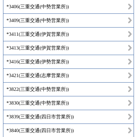
*3406
(
三重交通(中勢営業所)
)
*3409
(
三重交通(中勢営業所)
)
*3411
(
三重交通(伊賀営業所)
)
*3413
(
三重交通(伊賀営業所)
)
*3416
(
三重交通(伊勢営業所)
)
*3421
(
三重交通(志摩営業所)
)
*3822
(
三重交通(中勢営業所)
)
*3830
(
三重交通(中勢営業所)
)
*3839
(
三重交通(四日市営業所)
)
*3840
(
三重交通(四日市営業所)
)