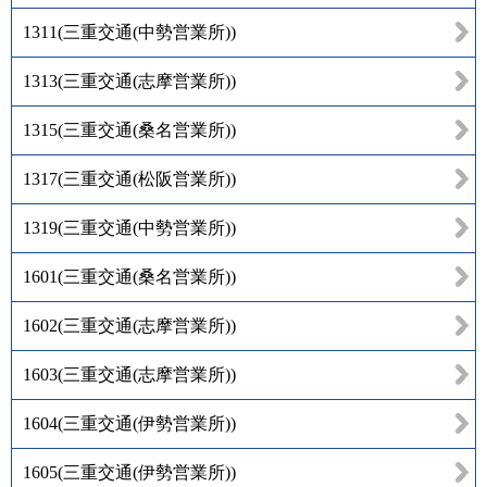
1311
(
三重交通(中勢営業所)
)
1313
(
三重交通(志摩営業所)
)
1315
(
三重交通(桑名営業所)
)
1317
(
三重交通(松阪営業所)
)
1319
(
三重交通(中勢営業所)
)
1601
(
三重交通(桑名営業所)
)
1602
(
三重交通(志摩営業所)
)
1603
(
三重交通(志摩営業所)
)
1604
(
三重交通(伊勢営業所)
)
1605
(
三重交通(伊勢営業所)
)