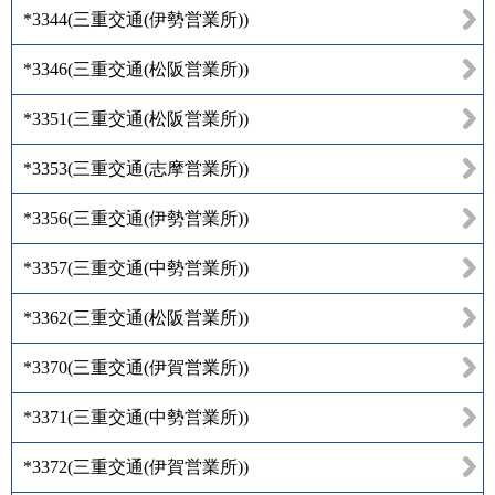
*3344
(
三重交通(伊勢営業所)
)
*3346
(
三重交通(松阪営業所)
)
*3351
(
三重交通(松阪営業所)
)
*3353
(
三重交通(志摩営業所)
)
*3356
(
三重交通(伊勢営業所)
)
*3357
(
三重交通(中勢営業所)
)
*3362
(
三重交通(松阪営業所)
)
*3370
(
三重交通(伊賀営業所)
)
*3371
(
三重交通(中勢営業所)
)
*3372
(
三重交通(伊賀営業所)
)