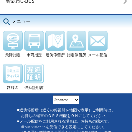
鈴鹿市C-BUS
メニュー
乗降指定
車両指定
近傍停留所
指定停留所
メール配信
路線図
遅延証明書
■近傍停留所（近くの停留所を地図で表示）ご利用時は、
お持ちの端末のＧＰＳ機能をＯＮにしてください。
■メール配信をご利用される場合は、お持ちの端末で、
＠bus-vision.jpを受信できる設定にしてください。