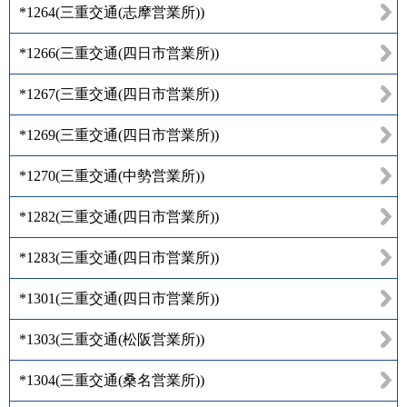
*1264
(
三重交通(志摩営業所)
)
*1266
(
三重交通(四日市営業所)
)
*1267
(
三重交通(四日市営業所)
)
*1269
(
三重交通(四日市営業所)
)
*1270
(
三重交通(中勢営業所)
)
*1282
(
三重交通(四日市営業所)
)
*1283
(
三重交通(四日市営業所)
)
*1301
(
三重交通(四日市営業所)
)
*1303
(
三重交通(松阪営業所)
)
*1304
(
三重交通(桑名営業所)
)