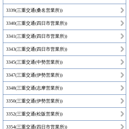
3339
(
三重交通(桑名営業所)
)
3340
(
三重交通(四日市営業所)
)
3341
(
三重交通(四日市営業所)
)
3343
(
三重交通(四日市営業所)
)
3345
(
三重交通(中勢営業所)
)
3347
(
三重交通(伊勢営業所)
)
3348
(
三重交通(志摩営業所)
)
3350
(
三重交通(伊勢営業所)
)
3352
(
三重交通(松阪営業所)
)
3354
(
三重交通(四日市営業所)
)