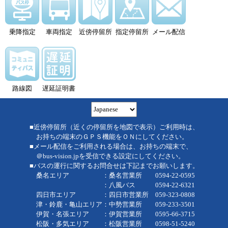
乗降指定
車両指定
近傍停留所
指定停留所
メール配信
路線図
遅延証明書
■近傍停留所（近くの停留所を地図で表示）ご利用時は、
お持ちの端末のＧＰＳ機能をＯＮにしてください。
■メール配信をご利用される場合は、お持ちの端末で、
＠bus-vision.jpを受信できる設定にしてください。
■バスの運行に関するお問合せは下記までお願いします。
桑名エリア ：桑名営業所 0594-22-0595
：八風バス 0594-22-6321
四日市エリア ：四日市営業所 059-323-0808
津・鈴鹿・亀山エリア：中勢営業所 059-233-3501
伊賀・名張エリア ：伊賀営業所 0595-66-3715
松阪・多気エリア ：松阪営業所 0598-51-5240