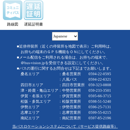
路線図
遅延証明書
■近傍停留所（近くの停留所を地図で表示）ご利用時は、
お持ちの端末のＧＰＳ機能をＯＮにしてください。
■メール配信をご利用される場合は、お持ちの端末で、
＠bus-vision.jpを受信できる設定にしてください。
■バスの運行に関するお問合せは下記までお願いします。
桑名エリア ：桑名営業所 0594-22-0595
：八風バス 0594-22-6321
四日市エリア ：四日市営業所 059-323-0808
津・鈴鹿・亀山エリア：中勢営業所 059-233-3501
伊賀・名張エリア ：伊賀営業所 0595-66-3715
松阪・多気エリア ：松阪営業所 0598-51-5240
伊勢エリア ：伊勢営業所 0596-25-7131
志摩エリア ：志摩営業所 0599-55-0215
南紀エリア ：南紀営業所 0597-85-2196
当バスロケーションシステムについて（サービス提供路線等）