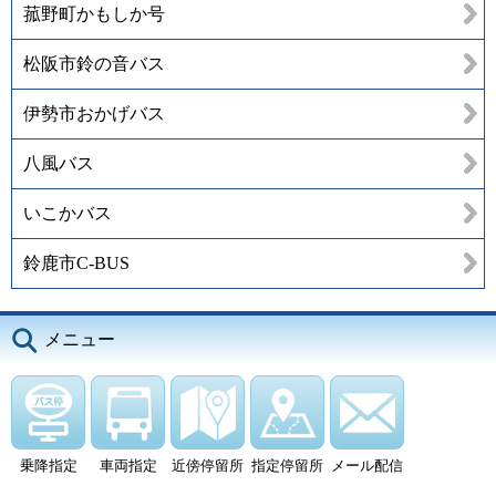
菰野町かもしか号
松阪市鈴の音バス
伊勢市おかげバス
八風バス
いこかバス
鈴鹿市C-BUS
メニュー
乗降指定
車両指定
近傍停留所
指定停留所
メール配信