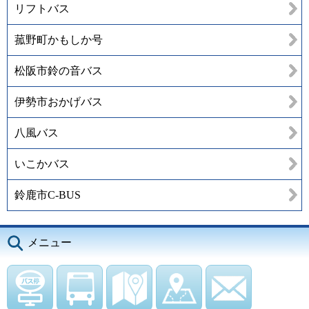
リフトバス
菰野町かもしか号
松阪市鈴の音バス
伊勢市おかげバス
八風バス
いこかバス
鈴鹿市C-BUS
メニュー