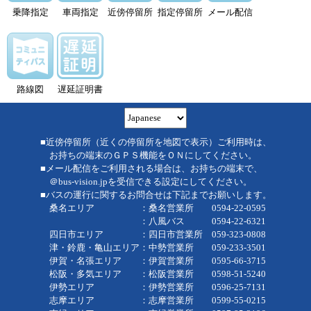
乗降指定
車両指定
近傍停留所
指定停留所
メール配信
路線図
遅延証明書
■近傍停留所（近くの停留所を地図で表示）ご利用時は、
お持ちの端末のＧＰＳ機能をＯＮにしてください。
■メール配信をご利用される場合は、お持ちの端末で、
＠bus-vision.jpを受信できる設定にしてください。
■バスの運行に関するお問合せは下記までお願いします。
桑名エリア ：桑名営業所 0594-22-0595
：八風バス 0594-22-6321
四日市エリア ：四日市営業所 059-323-0808
津・鈴鹿・亀山エリア：中勢営業所 059-233-3501
伊賀・名張エリア ：伊賀営業所 0595-66-3715
松阪・多気エリア ：松阪営業所 0598-51-5240
伊勢エリア ：伊勢営業所 0596-25-7131
志摩エリア ：志摩営業所 0599-55-0215