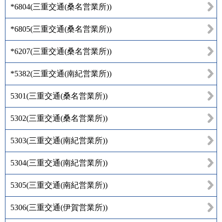
*6804
(
三重交通(桑名営業所)
)
*6805
(
三重交通(桑名営業所)
)
*6207
(
三重交通(桑名営業所)
)
*5382
(
三重交通(南紀営業所)
)
5301
(
三重交通(桑名営業所)
)
5302
(
三重交通(桑名営業所)
)
5303
(
三重交通(南紀営業所)
)
5304
(
三重交通(南紀営業所)
)
5305
(
三重交通(南紀営業所)
)
5306
(
三重交通(伊賀営業所)
)