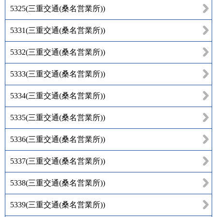
5325
(
三重交通(桑名営業所)
)
5331
(
三重交通(桑名営業所)
)
5332
(
三重交通(桑名営業所)
)
5333
(
三重交通(桑名営業所)
)
5334
(
三重交通(桑名営業所)
)
5335
(
三重交通(桑名営業所)
)
5336
(
三重交通(桑名営業所)
)
5337
(
三重交通(桑名営業所)
)
5338
(
三重交通(桑名営業所)
)
5339
(
三重交通(桑名営業所)
)