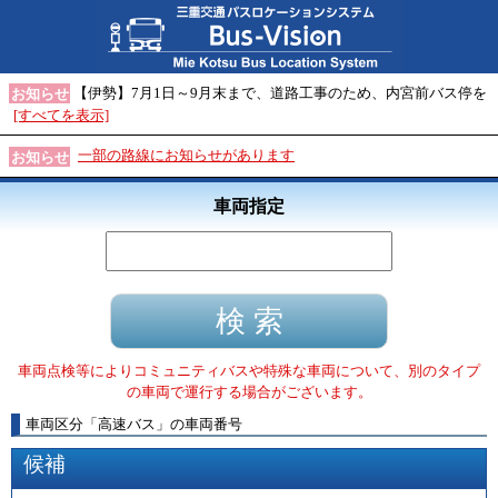
【伊勢】7月1日～9月末まで、道路工事のため、内宮前バス停を
お知らせ
[すべてを表示]
一部の路線にお知らせがあります
お知らせ
車両指定
車両点検等によりコミュニティバスや特殊な車両について、別のタイプ
の車両で運行する場合がございます。
車両区分
「
高速バス
」
の車両番号
候補