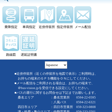
乗降指定
車両指定
近傍停留所
指定停留所
メール配信
路線図
遅延証明書
■近傍停留所（近くの停留所を地図で表示）ご利用時は、
お持ちの端末のＧＰＳ機能をＯＮにしてください。
■メール配信をご利用される場合は、お持ちの端末で、
＠bus-vision.jpを受信できる設定にしてください。
■バスの運行に関するお問合せは下記までお願いします。
桑名エリア ：桑名営業所 0594-22-0595
：八風バス 0594-22-6321
四日市エリア ：四日市営業所 059-323-0808
津・鈴鹿・亀山エリア：中勢営業所 059-233-3501