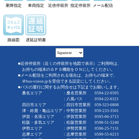
乗降指定
車両指定
近傍停留所
指定停留所
メール配信
路線図
遅延証明書
■近傍停留所（近くの停留所を地図で表示）ご利用時は、
お持ちの端末のＧＰＳ機能をＯＮにしてください。
■メール配信をご利用される場合は、お持ちの端末で、
＠bus-vision.jpを受信できる設定にしてください。
■バスの運行に関するお問合せは下記までお願いします。
桑名エリア ：桑名営業所 0594-22-0595
：八風バス 0594-22-6321
四日市エリア ：四日市営業所 059-323-0808
津・鈴鹿・亀山エリア：中勢営業所 059-233-3501
伊賀・名張エリア ：伊賀営業所 0595-66-3715
松阪・多気エリア ：松阪営業所 0598-51-5240
伊勢エリア ：伊勢営業所 0596-25-7131
志摩エリア ：志摩営業所 0599-55-0215