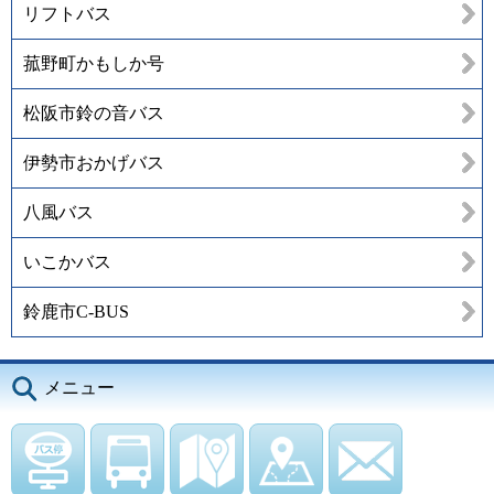
リフトバス
菰野町かもしか号
松阪市鈴の音バス
伊勢市おかげバス
八風バス
いこかバス
鈴鹿市C-BUS
メニュー