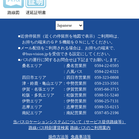
路線図
遅延証明書
■近傍停留所（近くの停留所を地図で表示）ご利用時は、
お持ちの端末のＧＰＳ機能をＯＮにしてください。
■メール配信をご利用される場合は、お持ちの端末で、
＠bus-vision.jpを受信できる設定にしてください。
■バスの運行に関するお問合せは下記までお願いします。
桑名エリア ：桑名営業所 0594-22-0595
：八風バス 0594-22-6321
四日市エリア ：四日市営業所 059-323-0808
津・鈴鹿・亀山エリア：中勢営業所 059-233-3501
伊賀・名張エリア ：伊賀営業所 0595-66-3715
松阪・多気エリア ：松阪営業所 0598-51-5240
伊勢エリア ：伊勢営業所 0596-25-7131
志摩エリア ：志摩営業所 0599-55-0215
南紀エリア ：南紀営業所 0597-85-2196
当バスロケーションシステムについて（サービス提供路線等）
路線バス時刻運賃検索
路線バスのご利用案内
操作方法等
免責事項等