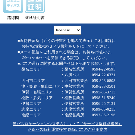
路線図
遅延証明書
■近傍停留所（近くの停留所を地図で表示）ご利用時は、
お持ちの端末のＧＰＳ機能をＯＮにしてください。
■メール配信をご利用される場合は、お持ちの端末で、
＠bus-vision.jpを受信できる設定にしてください。
■バスの運行に関するお問合せは下記までお願いします。
桑名エリア ：桑名営業所 0594-22-0595
：八風バス 0594-22-6321
四日市エリア ：四日市営業所 059-323-0808
津・鈴鹿・亀山エリア：中勢営業所 059-233-3501
伊賀・名張エリア ：伊賀営業所 0595-66-3715
松阪・多気エリア ：松阪営業所 0598-51-5240
伊勢エリア ：伊勢営業所 0596-25-7131
志摩エリア ：志摩営業所 0599-55-0215
南紀エリア ：南紀営業所 0597-85-2196
当バスロケーションシステムについて（サービス提供路線等）
路線バス時刻運賃検索
路線バスのご利用案内