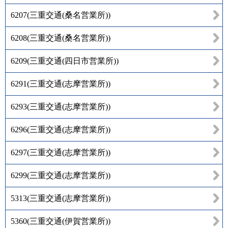
6207
(
三重交通(桑名営業所)
)
6208
(
三重交通(桑名営業所)
)
6209
(
三重交通(四日市営業所)
)
6291
(
三重交通(志摩営業所)
)
6293
(
三重交通(志摩営業所)
)
6296
(
三重交通(志摩営業所)
)
6297
(
三重交通(志摩営業所)
)
6299
(
三重交通(志摩営業所)
)
5313
(
三重交通(志摩営業所)
)
5360
(
三重交通(伊賀営業所)
)