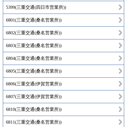
5399
(
三重交通(四日市営業所)
)
6801
(
三重交通(桑名営業所)
)
6802
(
三重交通(桑名営業所)
)
6803
(
三重交通(桑名営業所)
)
6804
(
三重交通(桑名営業所)
)
6805
(
三重交通(桑名営業所)
)
6806
(
三重交通(伊賀営業所)
)
6807
(
三重交通(伊賀営業所)
)
6810
(
三重交通(桑名営業所)
)
6811
(
三重交通(桑名営業所)
)