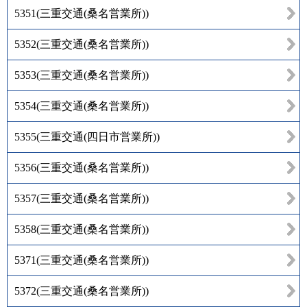
5351
(
三重交通(桑名営業所)
)
5352
(
三重交通(桑名営業所)
)
5353
(
三重交通(桑名営業所)
)
5354
(
三重交通(桑名営業所)
)
5355
(
三重交通(四日市営業所)
)
5356
(
三重交通(桑名営業所)
)
5357
(
三重交通(桑名営業所)
)
5358
(
三重交通(桑名営業所)
)
5371
(
三重交通(桑名営業所)
)
5372
(
三重交通(桑名営業所)
)