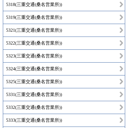
5318
(
三重交通(桑名営業所)
)
5319
(
三重交通(桑名営業所)
)
5321
(
三重交通(桑名営業所)
)
5322
(
三重交通(桑名営業所)
)
5323
(
三重交通(桑名営業所)
)
5324
(
三重交通(桑名営業所)
)
5325
(
三重交通(桑名営業所)
)
5331
(
三重交通(桑名営業所)
)
5332
(
三重交通(桑名営業所)
)
5333
(
三重交通(桑名営業所)
)