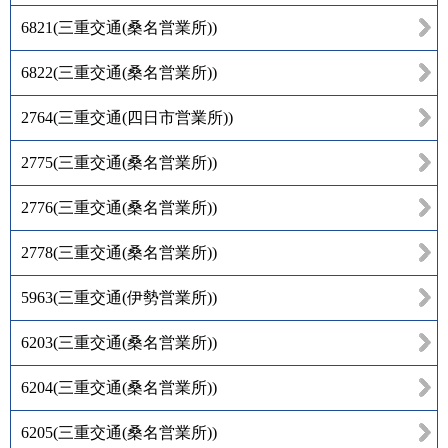
6821
(
三重交通(桑名営業所)
)
6822
(
三重交通(桑名営業所)
)
2764
(
三重交通(四日市営業所)
)
2775
(
三重交通(桑名営業所)
)
2776
(
三重交通(桑名営業所)
)
2778
(
三重交通(桑名営業所)
)
5963
(
三重交通(伊勢営業所)
)
6203
(
三重交通(桑名営業所)
)
6204
(
三重交通(桑名営業所)
)
6205
(
三重交通(桑名営業所)
)