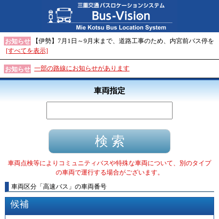
【伊勢】7月1日～9月末まで、道路工事のため、内宮前バス停を
お知らせ
[すべてを表示]
一部の路線にお知らせがあります
お知らせ
車両指定
車両点検等によりコミュニティバスや特殊な車両について、別のタイプ
の車両で運行する場合がございます。
車両区分
「
高速バス
」
の車両番号
候補