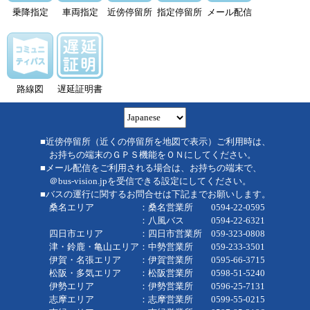
乗降指定
車両指定
近傍停留所
指定停留所
メール配信
路線図
遅延証明書
■近傍停留所（近くの停留所を地図で表示）ご利用時は、
お持ちの端末のＧＰＳ機能をＯＮにしてください。
■メール配信をご利用される場合は、お持ちの端末で、
＠bus-vision.jpを受信できる設定にしてください。
■バスの運行に関するお問合せは下記までお願いします。
桑名エリア ：桑名営業所 0594-22-0595
：八風バス 0594-22-6321
四日市エリア ：四日市営業所 059-323-0808
津・鈴鹿・亀山エリア：中勢営業所 059-233-3501
伊賀・名張エリア ：伊賀営業所 0595-66-3715
松阪・多気エリア ：松阪営業所 0598-51-5240
伊勢エリア ：伊勢営業所 0596-25-7131
志摩エリア ：志摩営業所 0599-55-0215