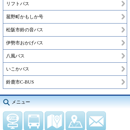
リフトバス
菰野町かもしか号
松阪市鈴の音バス
伊勢市おかげバス
八風バス
いこかバス
鈴鹿市C-BUS
メニュー