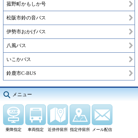
菰野町かもしか号
松阪市鈴の音バス
伊勢市おかげバス
八風バス
いこかバス
鈴鹿市C-BUS
メニュー
乗降指定
車両指定
近傍停留所
指定停留所
メール配信