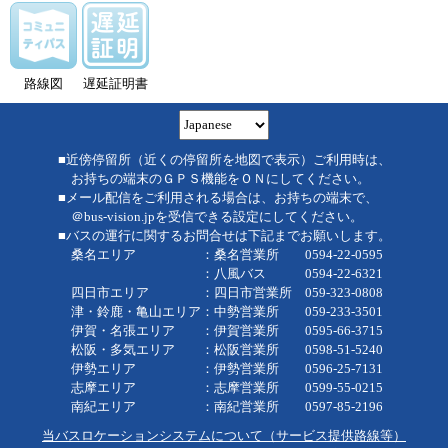
路線図
遅延証明書
■近傍停留所（近くの停留所を地図で表示）ご利用時は、
お持ちの端末のＧＰＳ機能をＯＮにしてください。
■メール配信をご利用される場合は、お持ちの端末で、
＠bus-vision.jpを受信できる設定にしてください。
■バスの運行に関するお問合せは下記までお願いします。
桑名エリア ：桑名営業所 0594-22-0595
：八風バス 0594-22-6321
四日市エリア ：四日市営業所 059-323-0808
津・鈴鹿・亀山エリア：中勢営業所 059-233-3501
伊賀・名張エリア ：伊賀営業所 0595-66-3715
松阪・多気エリア ：松阪営業所 0598-51-5240
伊勢エリア ：伊勢営業所 0596-25-7131
志摩エリア ：志摩営業所 0599-55-0215
南紀エリア ：南紀営業所 0597-85-2196
当バスロケーションシステムについて（サービス提供路線等）